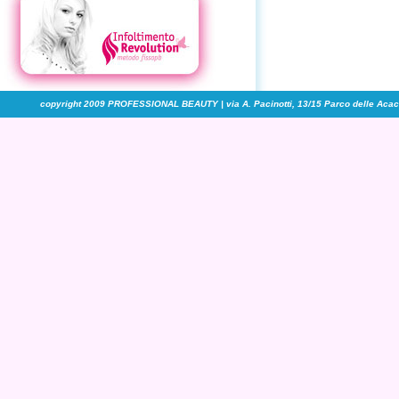
copyright 2009 PROFESSIONAL BEAUTY | via A. Pacinotti, 13/15 Parco delle Acaci