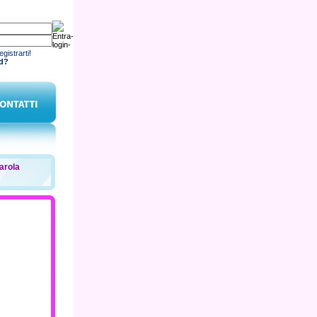
gistrarti!
rd?
arola