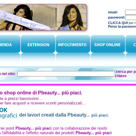
email:
password:
CLICCA QUI
per re
Perso la passwo
cerca per p
 nel sito:
chiave
lo shop online di Pbeauty... più piaci.
rte a prezzi bassissimi...
er fare acquisti e ricevere sconti personalizzati...
dei lavori creati dalla Pbeauty
... più pia
ci.
nei point
Pbeauty... più piaci
con la collaborazione dei nostri
 l'affidabilità e l'effetto naturale dei prodotti
Pbeauty... più piaci