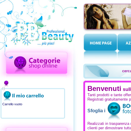
cerca
Benvenuti
sul
Tanti prodotti e tante offe
Regist
rati gr
atuitam
ente p
Carrello vuoto
Sfoglia i
Realizzati in trasparenza 
clienti per dimostrare tutta