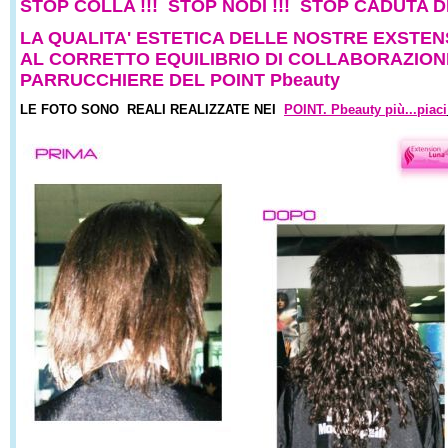
STOP COLLA !!! STOP NODI !!! STOP CADUTA DE
LA QUALITA' ESTETICA DELLE NOSTRE EXSTEN
AL CORRETTO EQUILIBRIO DI COLLABORAZIONE
PARRUCCHIERE DEL POINT Pbeauty
LE FOTO SONO REALI REALIZZATE NEI
POINT.
Pbeauty più...piaci